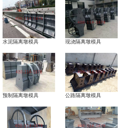
水泥隔离墩模具
现浇隔离墩模具
预制隔离墩模具
公路隔离墩模具